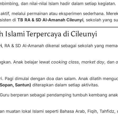
imbing, dan nilai-nilai Islam hadir dalam setiap kegiatan.
ktif, melalui permainan atau eksperimen sederhana. Mereka 
sisten di
TB
RA & SD Al-Amanah Cileunyi
, sekolah yang s
Islami Terpercaya di Cileunyi
i
, RA & SD Al-Amanah dikenal sebagai sekolah yang mema
gkan. Anak belajar lewat
cooking class
,
market day
, dan
o
ri. Pagi dimulai dengan doa dan salam. Anak dilatih mengu
 Sopan, Santun)
diterapkan dalam setiap aktivitas.
. Guru berperan sebagai pendamping tumbuh kembang anak
an muatan lokal Islami seperti Bahasa Arab, Fiqih, Tahfidz,