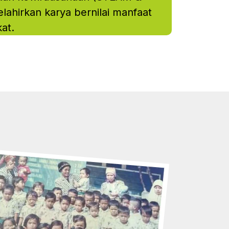
lahirkan karya bernilai manfaat
at.