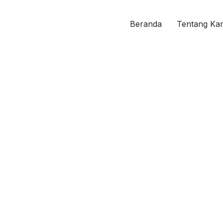
Beranda
Tentang Ka
Tentang Yayasa
Al-Amanah