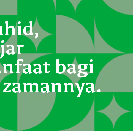
hid,
jar
nfaat bagi
n zamannya.