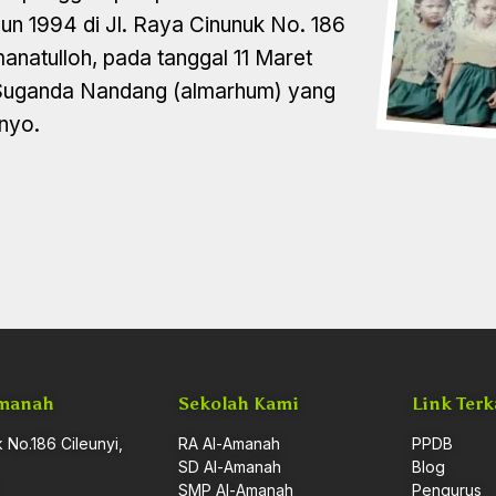
hun 1994 di Jl. Raya Cinunuk No. 186
anatulloh, pada tanggal 11 Maret
i Suganda Nandang (almarhum) yang
onyo.
Amanah
Sekolah Kami
Link Terk
 No.186 Cileunyi,
RA Al-Amanah
PPDB
SD Al-Amanah
Blog
SMP Al-Amanah
Pengurus