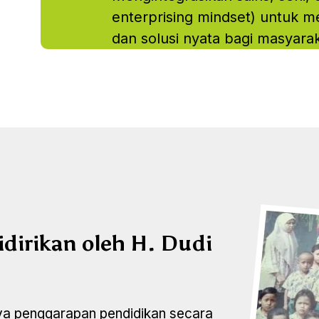
enterprising mindset) untuk me
dan solusi nyata bagi masyarak
dirikan oleh H. Dudi
nya penggarapan pendidikan secara