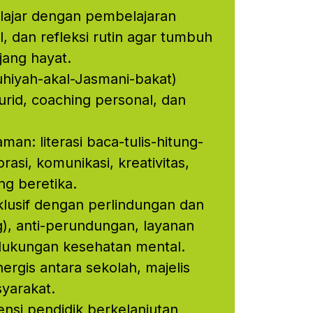
ajar dengan pembelajaran
l, dan refleksi rutin agar tumbuh
jang hayat.
hiyah-akal-Jasmani-bakat)
urid, coaching personal, dan
n: literasi baca-tulis-hitung-
borasi, komunikasi, kreativitas,
ang beretika.
lusif dengan perlindungan dan
), anti-perundungan, layanan
dukungan kesehatan mental.
rgis antara sekolah, majelis
syarakat.
i pendidik berkelanjutan