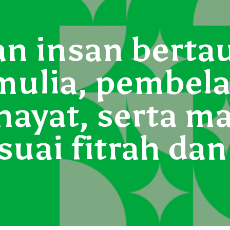
 insan bertau
mulia, pembela
hayat, serta ma
suai fitrah da